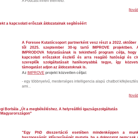
A Podcast innen elérhető:
[tová
ekt a kapcsolati erőszak áldozatainak segítéséért
A Foresee Kutatócsoport partnerként vesz részt a 2022. október 
től 2025. szeptember 30-ig tartó IMPROVE projektben. 
IMPRODOVA folytatásának is tekinthető program célja, hogy
kapcsolati erőszakot észlelő és arra reagáló hatósági és civ
szereplők szolgáltatásait hatékonyabbá tegye, így közvet
támogatást adjon az áldozatoknak is.
Az
IMPROVE
projekt közvetlen céljai:
- egy többnyelvű, mesterséges intelligencia
alapú chatbot kifejlesztés
ami...
[tová
egi Borbála „Út a megbékéléshez. A helyreállító igazságszolgáltatás
 Magyarországon”
"Egy PhD disszertáció esetében mindenképpen a mun
hasznosságát, időszerűségét mutatja, ha a dolgozatot nemcsak 