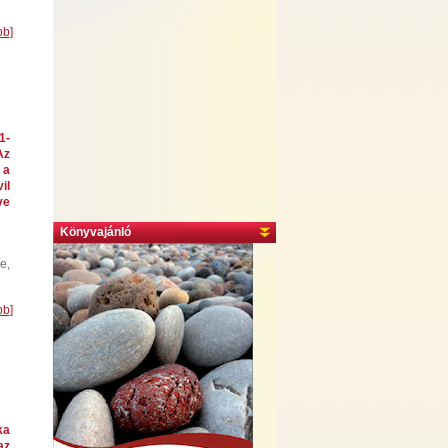
bb]
1-
Az
 a
il
ve
Könyvajánló
e,
bb]
ka
az