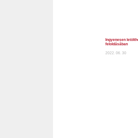
Ingyenesen letölth
feloldásában
2022. 06. 30