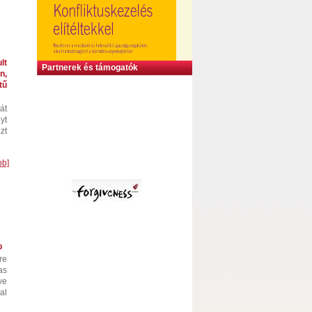
lt
Partnerek és támogatók
n,
ű
́t
yt
zt
bb]
p
re
as
ve
al