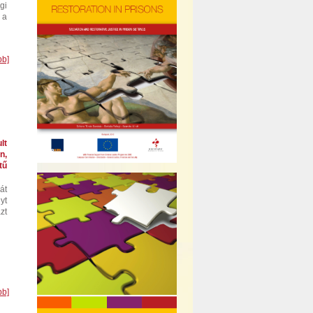
gi
 a
bb]
lt
n,
ű
́t
yt
zt
bb]