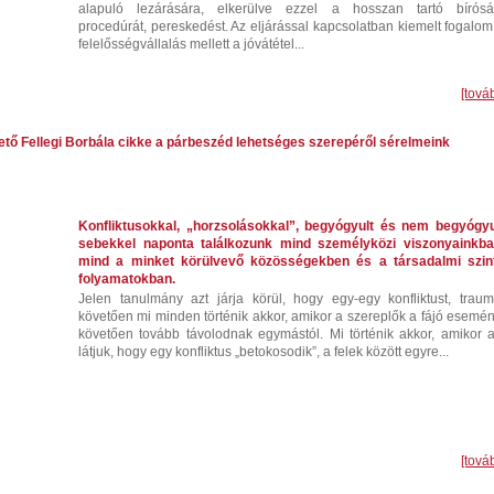
alapuló lezárására, elkerülve ezzel a hosszan tartó bírósá
procedúrát, pereskedést. Az eljárással kapcsolatban kiemelt fogalom
felelősségvállalás mellett a jóvátétel...
[tová
ető Fellegi Borbála cikke a párbeszéd lehetséges szerepéről sérelmeink
Konfliktusokkal, „horzsolásokkal”, begyógyult és nem begyógyu
sebekkel naponta találkozunk mind személyközi viszonyainkba
mind a minket körülvevő közösségekben és a társadalmi szint
folyamatokban.
Jelen tanulmány azt járja körül, hogy egy-egy konfliktust, trauma
követően mi minden történik akkor, amikor a szereplők a fájó esemén
követően tovább távolodnak egymástól. Mi történik akkor, amikor a
látjuk, hogy egy konfliktus „betokosodik”, a felek között egyre...
[tová