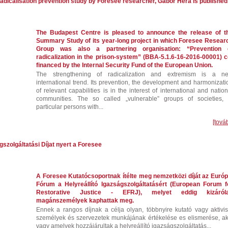
adicalisation prevention study by Foresee researcher, Gábor Héra is published
The Budapest Centre is pleased to announce the release of t
Summary Study of its year-long project in which Foresee Resear
Group was also a partnering organisation: “Prevention 
radicalization in the prison-system” (BBA-5.1.6-16-2016-00001) c
financed by the Internal Security Fund of the European Union.
The strengthening of radicalization and extremism is a n
international trend. Its prevention, the development and harmonizati
of relevant capabilities is in the interest of international and nation
communities. The so called „vulnerable” groups of societies, 
particular persons with...
[tová
gszolgáltatási Díjat nyert a Foresee
A Foresee Kutatócsoportnak ítélte meg nemzetközi díját az Európ
Fórum a Helyreállító Igazságszolgáltatásért (European Forum f
Restorative Justice - EFRJ), melyet eddig kizáról
magánszemélyek kaphattak meg.
Ennek a rangos díjnak a célja
olyan, többnyire kutató vagy aktivis
személyek és szervezetek
munkájának értékelése es elismerése, ak
vagy amelyek hozzájárultak a helyreállító igazságszolgáltatás...