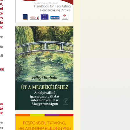
ó,
el
zé
és
ló
n:
nk
ja
tt
bb]
sa
tó
ek
ek
en