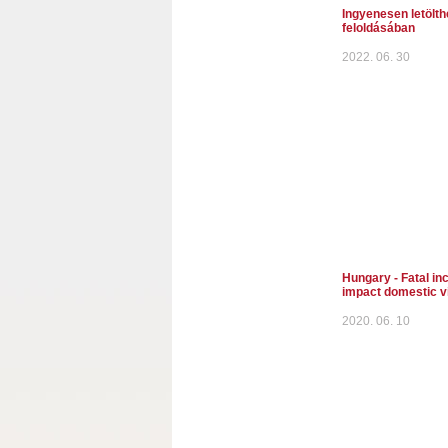
Ingyenesen letölthe
feloldásában
2022. 06. 30
Hungary - Fatal inc
impact domestic v
2020. 06. 10