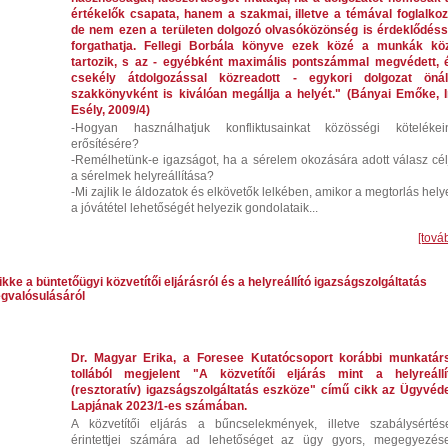
értékelők csapata, hanem a szakmai, illetve a témával foglalkoz
de nem ezen a területen dolgozó olvasóközönség is érdeklődéss
forgathatja. Fellegi Borbála könyve ezek közé a munkák kö
tartozik, s az - egyébként maximális pontszámmal megvédett, 
csekély átdolgozással közreadott - egykori dolgozat önál
szakkönyvként is kiválóan megállja a helyét." (Bányai Emőke, I
Esély, 2009/4)
-Hogyan használhatjuk konfliktusainkat közösségi kötelékei
erősítésére?
-Remélhetünk-e igazságot, ha a sérelem okozására adott válasz cél
a sérelmek helyreállítása?
-Mi zajlik le áldozatok és elkövetők lelkében, amikor a megtorlás helye
a jóvátétel lehetőségét helyezik gondolataik...
[tová
kke a büntetőügyi közvetítői eljárásról és a helyreállító igazságszolgáltatás
gvalósulásáról
Dr. Magyar Erika, a Foresee Kutatócsoport korábbi munkatár
tollából megjelent "A közvetítői eljárás mint a helyreállí
(resztoratív) igazságszolgáltatás eszköze" című cikk az Ügyvéd
Lapjának 2023/1-es számában.
A közvetítői eljárás a bűncselekmények, illetve szabálysértés
érintettjei számára ad lehetőséget az ügy gyors, megegyezés