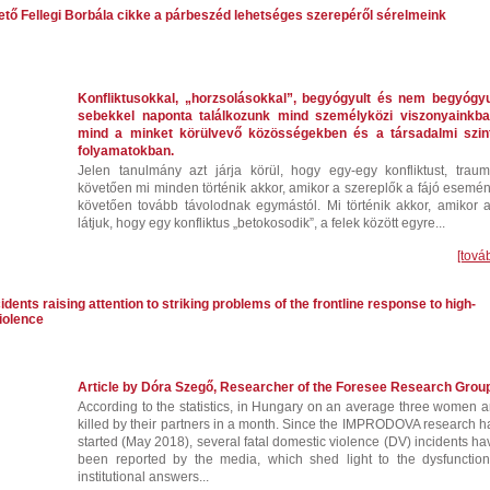
tő Fellegi Borbála cikke a párbeszéd lehetséges szerepéről sérelmeink
Konfliktusokkal, „horzsolásokkal”, begyógyult és nem begyógyu
sebekkel naponta találkozunk mind személyközi viszonyainkba
mind a minket körülvevő közösségekben és a társadalmi szint
folyamatokban.
Jelen tanulmány azt járja körül, hogy egy-egy konfliktust, trauma
követően mi minden történik akkor, amikor a szereplők a fájó esemén
követően tovább távolodnak egymástól. Mi történik akkor, amikor a
látjuk, hogy egy konfliktus „betokosodik”, a felek között egyre...
[tová
idents raising attention to striking problems of the frontline response to high-
iolence
Article by Dóra Szegő, Researcher of the Foresee Research Grou
According to the statistics, in Hungary on an average three women a
killed by their partners in a month. Since the IMPRODOVA research h
started (May 2018), several fatal domestic violence (DV) incidents ha
been reported by the media, which shed light to the dysfunction
institutional answers...