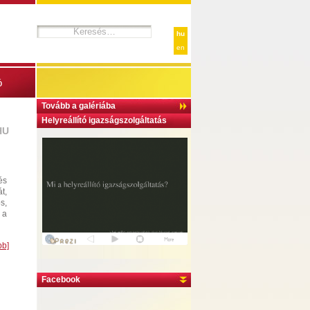
hu
en
ó
Tovább a galériába
Helyreállító igazságszolgáltatás
HU
és
t,
s,
 a
bb]
Facebook