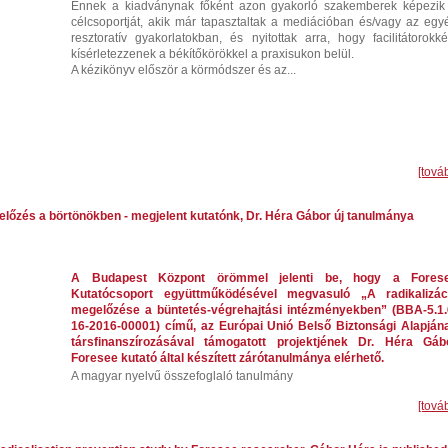
Ennek a kiadványnak főként azon gyakorló szakemberek képezik
célcsoportját, akik már tapasztaltak a mediációban és/vagy az egy
resztoratív gyakorlatokban, és nyitottak arra, hogy facilitátorokké
kísérletezzenek a békítőkörökkel a praxisukon belül.
A kézikönyv először a körmódszer és az...
[tová
előzés a börtönökben - megjelent kutatónk, Dr. Héra Gábor új tanulmánya
A Budapest Központ örömmel jelenti be, hogy a Fores
Kutatócsoport együttműködésével megvasuló „A radikalizác
megelőzése a büntetés-végrehajtási intézményekben” (BBA-5.1.
16-2016-00001) című, az Európai Unió Belső Biztonsági Alapján
társfinanszírozásával támogatott projektjének Dr. Héra Gáb
Foresee kutató által készített zárótanulmánya elérhető.
A magyar nyelvű összefoglaló tanulmány
[tová