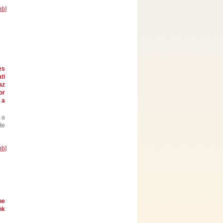
bb]
es
ti
az
or
 a
 a
te
bb]
pe
nk