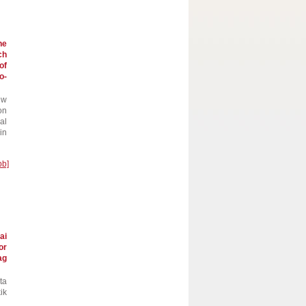
he
ch
of
o-
ew
on
al
in
bb]
ai
or
ag
ta
ik