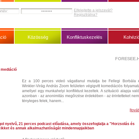
Elfelejtette a jelszavát?
Regisztrálna?
ció
Közösség
Konfliktuskezelés
Kohézi
FORESEE.
 mediáció
Ez a 100 perces videó vágatlanul mutatja be Fellegi Borbála 
Winkler-Virág András Zoom felületen végigvitt komediációs folyamatá
amellyel egy munkahelyi konfliktust kezeltek. A szituáció alapja való
azonban - az anonimitás megőrzése érdekében - az érintetteket nem
tényleges felek, hanem...
[tová
gol nyelvű, 21 perces podcast előadása, amely összefoglalja a "Horzsolás és
ikket és annak alkalmazhatóságát mindennapjaikban