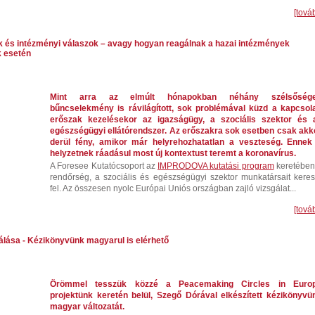
[tová
k és intézményi válaszok – avagy hogyan reagálnak a hazai intézmények
k esetén
Mint arra az elmúlt hónapokban néhány szélsőség
bűncselekmény is rávilágított, sok problémával küzd a kapcsola
erőszak kezelésekor az igazságügy, a szociális szektor és 
egészségügyi ellátórendszer. Az erőszakra sok esetben csak akk
derül fény, amikor már helyrehozhatatlan a veszteség. Ennek
helyzetnek ráadásul most új kontextust teremt a koronavírus.
A Foresee Kutatócsoport az
IMPRODOVA kutatási program
keretében
rendőrség, a szociális és egészségügyi szektor munkatársait keres
fel. Az összesen nyolc Európai Uniós országban zajló vizsgálat...
[tová
tálása - Kézikönyvünk magyarul is elérhető
Örömmel tesszük közzé a Peacemaking Circles in Euro
projektünk keretén belül, Szegő Dórával elkészített kézikönyvü
magyar változatát.