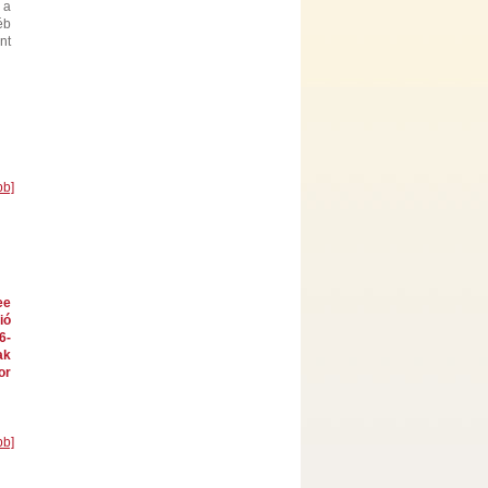
 a
éb
nt
bb]
ee
ió
6-
ak
or
bb]