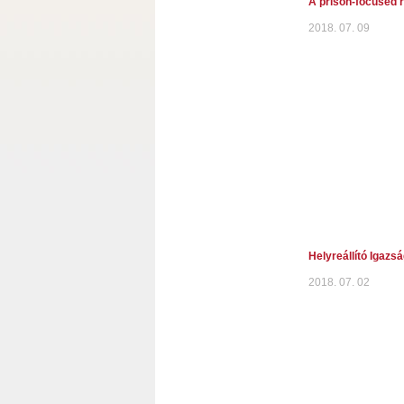
A prison-focused r
2018. 07. 09
Helyreállító Igazsá
2018. 07. 02